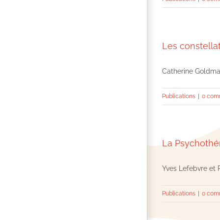
Les constella
Catherine Goldman-
Publications
|
0 com
La Psychothér
Yves Lefebvre et P
Publications
|
0 com