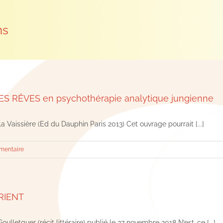
ns
ES RÊVES en psychothérapie analytique jungienne
 Vaissière (Ed du Dauphin Paris 2013) Cet ouvrage pourrait [...]
mentaire
RIENT
letquer (récit littéraire) publié le 27 novembre 2018 N’est-ce [...]