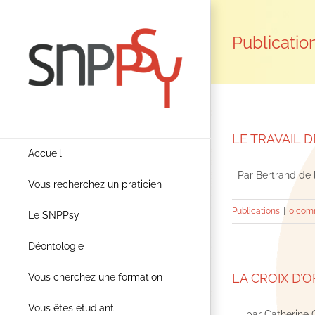
Passer
au
Publicatio
contenu
LE TRAVAIL D
Accueil
Par Bertrand de la
Vous recherchez un praticien
Publications
|
0 com
Le SNPPsy
Déontologie
LA CROIX D’O
Vous cherchez une formation
Vous êtes étudiant
par Catherine Goul