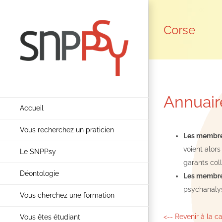
Passer
au
Corse
contenu
Annuair
Accueil
Vous recherchez un praticien
Les membres
voient alors
Le SNPPsy
garants col
Déontologie
Les membre
psychanalys
Vous cherchez une formation
<-- Revenir à la c
Vous êtes étudiant