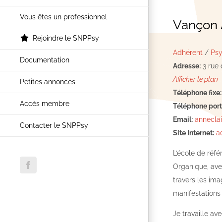
Vous êtes un professionnel
Vançon 
Rejoindre le SNPPsy
Adhérent
/
Psy
Documentation
Adresse:
3 rue 
Afficher le plan
Petites annonces
Téléphone fixe:
Accès membre
Téléphone port
Email:
annecla
Contacter le SNPPsy
Site Internet:
a
L’école de réf
Organique, avec
Facebook
travers les ima
manifestations 
Je travaille av