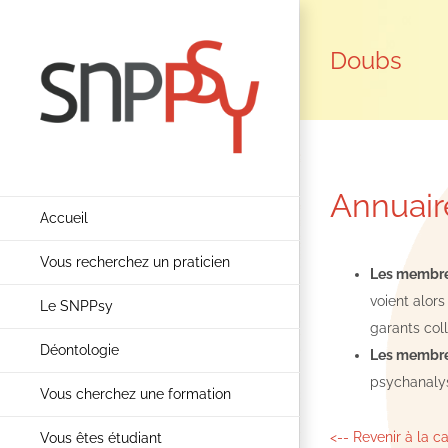
Passer
au
Doubs
contenu
Annuair
Accueil
Vous recherchez un praticien
Les membres
voient alors
Le SNPPsy
garants col
Déontologie
Les membre
psychanalys
Vous cherchez une formation
<-- Revenir à la c
Vous êtes étudiant