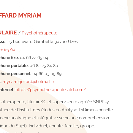
FFARD MYRIAM
ULAIRE
/
Psychothérapeute
se:
25 boulevard Gambetta 30700 Uzès
er le plan
hone fixe:
04 66 22 65 04
hone portable:
06 82 25 84 80
hone personnel:
04 66 03 05 89
:
myriam.goffard@hotmail.fr
Internet:
https://psychotherapeute-atd.com/
othérapeute, titulaire®, et superviseure agréée SNPPsy,
trice de l’Institut des études en Analyse TriDimensionnelle
oche analytique et intégrative selon une compréhension
tique du Sujet). Individuel, couple, famille, groupe.