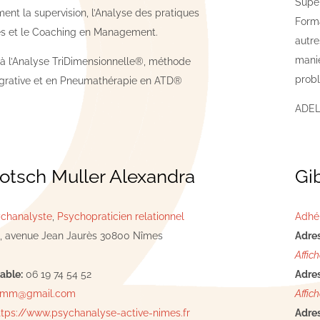
Super
ent la supervision, l’Analyse des pratiques
Forma
es et le Coaching en Management.
autre
manie
 à l’Analyse TriDimensionnelle®, méthode
probl
égrative et en Pneumathérapie en ATD®
ADEL
otsch Muller Alexandra
Gi
chanalyste
,
Psychopraticien relationnel
Adhé
, avenue Jean Jaurès 30800 Nîmes
Adres
Affich
able:
06 19 74 54 52
Adres
enmm@gmail.com
Affich
ttps://www.psychanalyse-active-nimes.fr
Adres