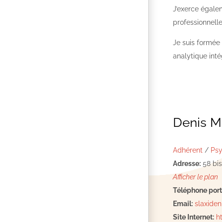
J’exerce égalem
professionnell
Je suis formée
analytique int
Denis M
Adhérent
/
Psy
Adresse:
58 bis
Afficher le plan
Téléphone port
Email:
slaxid
Site Internet:
h