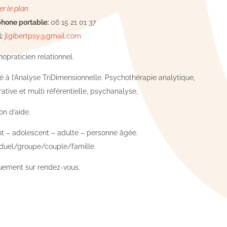
er le plan
hone portable:
06 15 21 01 37
:
jlgibertpsy@gmail.com
opraticien relationnel.
 à l’Analyse TriDimensionnelle. Psychothérapie analytique,
rative et multi référentielle, psychanalyse,
ion d’aide.
t – adolescent – adulte – personne âgée.
iduel/groupe/couple/famille.
uement sur rendez-vous.