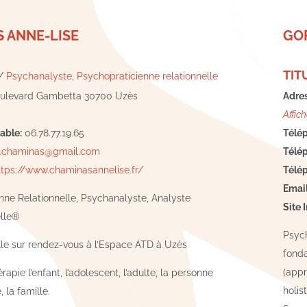
 ANNE-LISE
GO
TIT
/
Psychanalyste
,
Psychopraticienne relationnelle
oulevard Gambetta 30700 Uzès
Adres
Affich
able:
06.78.77.19.65
Télép
e.chaminas@gmail.com
Télép
ttps://www.chaminasannelise.fr/
Télép
Email
nne Relationnelle, Psychanalyste, Analyste
Site 
elle®
Psych
lle sur rendez-vous à l’Espace ATD à Uzès
fonda
(appr
rapie l’enfant, l’adolescent, l’adulte, la personne
holis
 la famille.