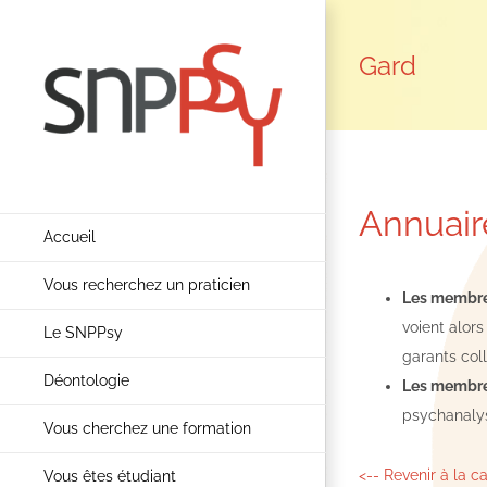
Passer
au
Gard
contenu
Annuair
Accueil
Vous recherchez un praticien
Les membres
voient alors
Le SNPPsy
garants col
Déontologie
Les membre
psychanalys
Vous cherchez une formation
<-- Revenir à la c
Vous êtes étudiant