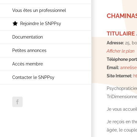
Vous êtes un professionnel
CHAMINAS
Rejoindre le SNPPsy
TITULAIRE
Documentation
Adresse:
25, b
Petites annonces
Afficher le plan
Téléphone port
Accès membre
Email:
annelis
Site Internet:
h
Contacter le SNPPsy
Psychopraticie
TriDimensionn
Facebook
Je vous accuei
Je reçois en thé
âgée, le couple,