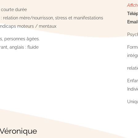
Affich
, courte durée
Télép
 : relation mère/nourrisson, stress et manifestations
Email
andicaps moteurs / mentaux
Psych
es, personnes âgées.
ant, anglais : fluide
Formé
intég
relat
Enfan
Indiv
Uniq
Véronique