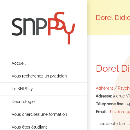
Passer
au
Dorel Didi
contenu
Accueil
Dorel Di
Vous recherchez un praticien
Adhérent
/
Psycho
Le SNPPsy
Adresse:
53 rue Vi
Déontologie
Téléphone fixe:
04
Email:
thfs.dorel
Vous cherchez une formation
Thérapeute famili
Vous êtes étudiant