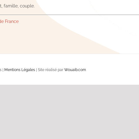
, famille, couple.
 de France
s |
Mentions Légales
| Site réalisé par
Wouaib.com