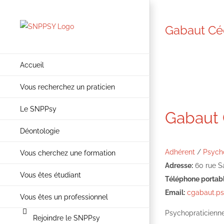
Passer
au
Gabaut Cé
contenu
Accueil
Vous recherchez un praticien
Le SNPPsy
Gabaut 
Déontologie
Adhérent
/
Psycho
Vous cherchez une formation
Adresse:
60 rue Sa
Vous êtes étudiant
Téléphone portabl
Email:
cgabaut.p
Vous êtes un professionnel
Psychopraticienne
Rejoindre le SNPPsy