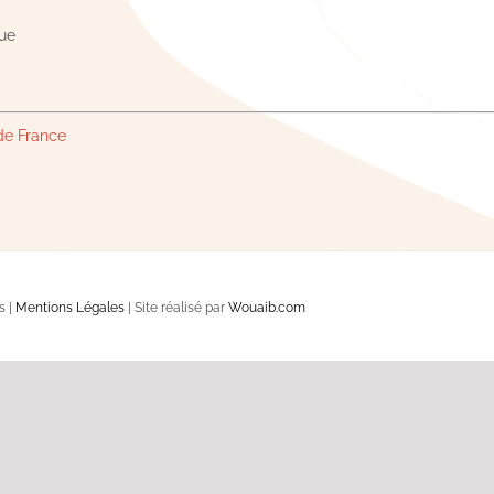
ue
.
 de France
s |
Mentions Légales
| Site réalisé par
Wouaib.com