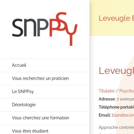
Passer
au
Leveugle 
contenu
Accueil
Leveugl
Vous recherchez un praticien
Titulaire
/
Psychop
Le SNPPsy
Adresse:
7 avenue
Déontologie
Téléphone portabl
Email:
blandine.l
Vous cherchez une formation
Approche centrée
Vous êtes étudiant