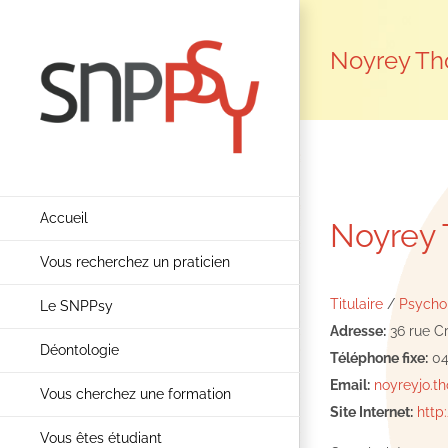
Passer
au
Noyrey Th
contenu
Accueil
Noyrey 
Vous recherchez un praticien
Titulaire
/
Psychop
Le SNPPsy
Adresse:
36 rue C
Déontologie
Téléphone fixe:
04
Email:
noyreyjo.
Vous cherchez une formation
Site Internet:
http
Vous êtes étudiant