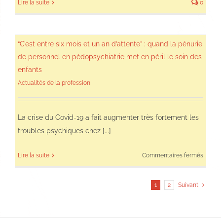
Lire la suite
0
“C’est entre six mois et un an d’attente” : quand la pénurie
de personnel en pédopsychiatrie met en péril le soin des
enfants
Actualités de la profession
La crise du Covid-19 a fait augmenter très fortement les
troubles psychiques chez [...]
sur
Lire la suite
Commentaires fermés
“C’est
entre
1
2
Suivant
six
mois
et