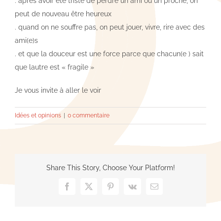
. après avoir été triste de perdre un ami ou un proche, on
peut de nouveau être heureux
. quand on ne souffre pas, on peut jouer, vivre, rire avec des
ami(e)s
. et que la douceur est une force parce que chacun(e ) sait
que lautre est « fragile »
Je vous invite à aller le voir
Idées et opinions
|
0 commentaire
Share This Story, Choose Your Platform!
Facebook
X
Pinterest
Vk
Email