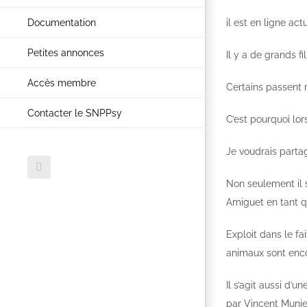
Documentation
il est en ligne ac
Petites annonces
Il y a de grands f
Accès membre
Certains passent 
Contacter le SNPPsy
C’est pourquoi lors
Je voudrais parta
Facebook
Non seulement il s
Amiguet en tant qu
Exploit dans le fa
animaux sont enco
Il s’agit aussi d’
par Vincent Munie