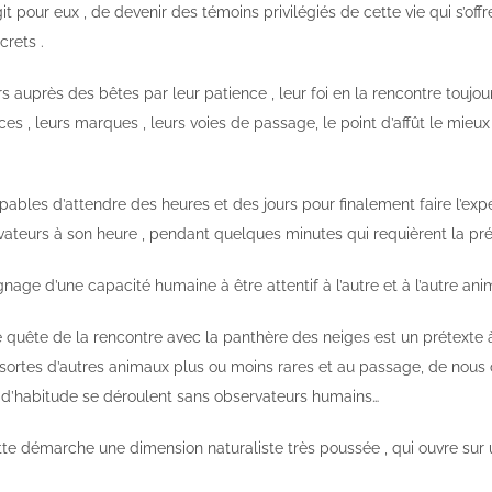
’agit pour eux , de devenir des témoins privilégiés de cette vie qui s’o
crets .
auprès des bêtes par leur patience , leur foi en la rencontre toujo
ces , leurs marques , leurs voies de passage, le point d’affût le mieux
pables d’attendre des heures et des jours pour finalement faire l’expé
teurs à son heure , pendant quelques minutes qui requièrent la prés
age d’une capacité humaine à être attentif à l’autre et à l’autre anima
e quête de la rencontre avec la panthère des neiges est un prétexte
sortes d’autres animaux plus ou moins rares et au passage, de nous of
i d’habitude se déroulent sans observateurs humains…
tte démarche une dimension naturaliste très poussée , qui ouvre sur 