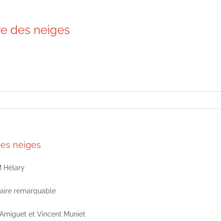
re des neiges
des neiges
M Hélary
aire remarquable
 Amiguet et Vincent Muniet