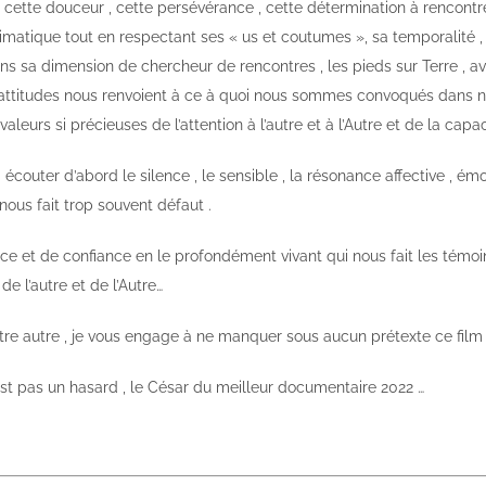
 cette douceur , cette persévérance , cette détermination à rencontrer l
imatique tout en respectant ses « us et coutumes », sa temporalité ,
s sa dimension de chercheur de rencontres , les pieds sur Terre , a
 attitudes nous renvoient à ce à quoi nous sommes convoqués dans 
aleurs si précieuses de l’attention à l’autre et à l’Autre et de la capac
à écouter d’abord le silence , le sensible , la résonance affective , ém
nous fait trop souvent défaut .
nce et de confiance en le profondément vivant qui nous fait les té
de l’autre et de l’Autre…
ntre autre , je vous engage à ne manquer sous aucun prétexte ce film
’est pas un hasard , le César du meilleur documentaire 2022 …