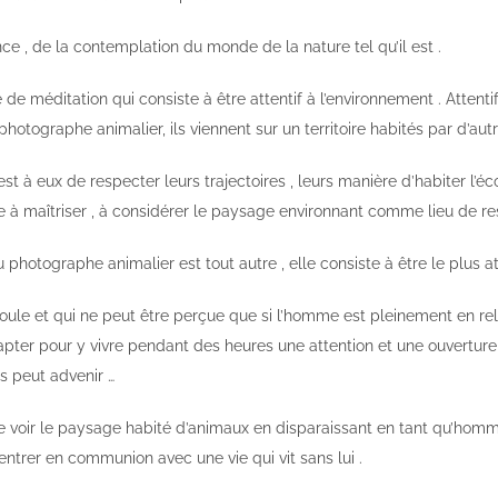
ce , de la contemplation du monde de la nature tel qu’il est .
de méditation qui consiste à être attentif à l’environnement . Attentif
photographe animalier, ils viennent sur un territoire habités par d’autr
’est à eux de respecter leurs trajectoires , leurs manière d’habiter 
e à maîtriser , à considérer le paysage environnant comme lieu de re
 photographe animalier est tout autre , elle consiste à être le plus at
éroule et qui ne peut être perçue que si l’homme est pleinement en rela
ter pour y vivre pendant des heures une attention et une ouverture à 
s peut advenir …
t de voir le paysage habité d’animaux en disparaissant en tant qu’ho
 rentrer en communion avec une vie qui vit sans lui .