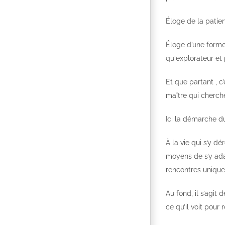
Éloge de la patien
Éloge d’une forme 
qu‘explorateur et 
Et que partant , c
maître qui cherch
Ici la démarche du
À la vie qui s’y d
moyens de s’y adap
rencontres unique
Au fond, il s’agi
ce qu’il voit pour