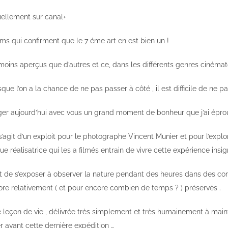
tuellement sur canal+
ilms qui confirment que le 7 éme art en est bien un !
moins aperçus que d’autres et ce, dans les différents genres cinéma
que l’on a la chance de ne pas passer à côté , il est difficile de ne pas
ger aujourd’hui avec vous un grand moment de bonheur que j’ai épro
’agit d’un exploit pour le photographe Vincent Munier et pour l’explo
e réalisatrice qui les a filmés entrain de vivre cette expérience insig
it de s’exposer à observer la nature pendant des heures dans des con
re relativement ( et pour encore combien de temps ? ) préservés .
une leçon de vie , délivrée très simplement et très humainement à mai
r avant cette dernière expédition …