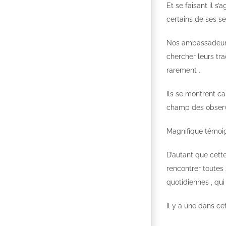
Et se faisant il s
certains de ses se
Nos ambassadeurs 
chercher leurs tra
rarement .
Ils se montrent ca
champ des observa
Magnifique témoign
D’autant que cett
rencontrer toutes 
quotidiennes , qu
Il y a une dans ce